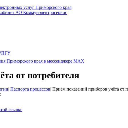
электронных услуг Приморского края
 кабинет АО Коммунэлектросервис
ёта от потребителя
ргии
|
Паспорта процессов
|
Приём показаний приборов учёта от п
c
этой ссылке