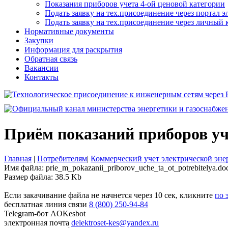
Показания приборов учета 4-ой ценовой категории
Подать заявку на тех.присоединение через портал 
Подать заявку на тех.присоединение через личный
Нормативные документы
Закупки
Информация для раскрытия
Обратная связь
Вакансии
Контакты
Приём показаний приборов уч
Главная
|
Потребителям
|
Коммерческий учет электрической эне
Имя файла: prie_m_pokazanii_priborov_uche_ta_ot_potrebitelya.do
Размер файла: 38.5 Kb
Если закачивание файла не начнется через 10 сек, кликните
по 
бесплатная линия связи
8 (800) 250-94-84
Telegram-бот
AOKesbot
электронная почта
delektroset-kes@yandex.ru