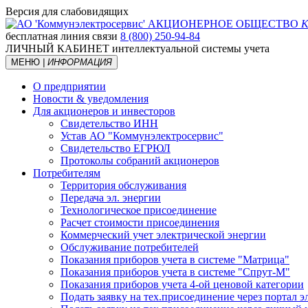
Версия для слабовидящих
АКЦИОНЕРНОЕ ОБЩЕСТВО
К
бесплатная линия связи
8 (800) 250-94-84
ЛИЧНЫЙ КАБИНЕТ
интеллектуальной системы учета
МЕНЮ
| ИНФОРМАЦИЯ
О предприятии
Новости & уведомления
Для акционеров и инвесторов
Свидетельство ИНН
Устав АО "Коммунэлектросервис"
Свидетельство ЕГРЮЛ
Протоколы собраний акционеров
Потребителям
Территория обслуживания
Передача эл. энергии
Технологическое присоединение
Расчет стоимости присоединения
Коммерческий учет электрической энергии
Обслуживание потребителей
Показания приборов учета в системе "Матрица"
Показания приборов учета в системе "Спрут-М"
Показания приборов учета 4-ой ценовой категории
Подать заявку на тех.присоединение через портал 