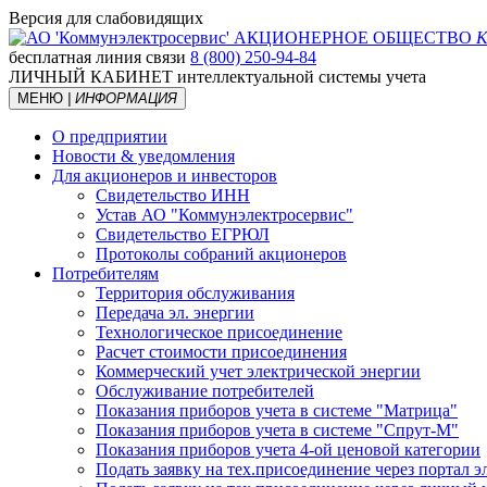
Версия для слабовидящих
АКЦИОНЕРНОЕ ОБЩЕСТВО
К
бесплатная линия связи
8 (800) 250-94-84
ЛИЧНЫЙ КАБИНЕТ
интеллектуальной системы учета
МЕНЮ
| ИНФОРМАЦИЯ
О предприятии
Новости & уведомления
Для акционеров и инвесторов
Свидетельство ИНН
Устав АО "Коммунэлектросервис"
Свидетельство ЕГРЮЛ
Протоколы собраний акционеров
Потребителям
Территория обслуживания
Передача эл. энергии
Технологическое присоединение
Расчет стоимости присоединения
Коммерческий учет электрической энергии
Обслуживание потребителей
Показания приборов учета в системе "Матрица"
Показания приборов учета в системе "Спрут-М"
Показания приборов учета 4-ой ценовой категории
Подать заявку на тех.присоединение через портал 