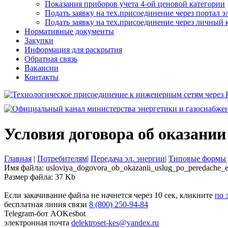
Показания приборов учета 4-ой ценовой категории
Подать заявку на тех.присоединение через портал 
Подать заявку на тех.присоединение через личный
Нормативные документы
Закупки
Информация для раскрытия
Обратная связь
Вакансии
Контакты
Условия договора об оказании
Главная
|
Потребителям
|
Передача эл. энергии
|
Типовые формы 
Имя файла: usloviya_dogovora_ob_okazanii_uslug_po_peredache_ele
Размер файла: 37 Kb
Если закачивание файла не начнется через 10 сек, кликните
по 
бесплатная линия связи
8 (800) 250-94-84
Telegram-бот
AOKesbot
электронная почта
delektroset-kes@yandex.ru