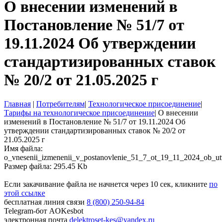
О внесении изменений в
Постановление № 51/7 от
19.11.2024 Об утверждении
стандартизированных ставок
№ 20/2 от 21.05.2025 г
Главная
|
Потребителям
|
Технологическое присоединение
|
Тарифы на технологическое присоединение
|
О внесении
изменений в Постановление № 51/7 от 19.11.2024 Об
утверждении стандартизированных ставок № 20/2 от
21.05.2025 г
Имя файла:
o_vnesenii_izmenenii_v_postanovlenie_51_7_ot_19_11_2024_ob_ut
Размер файла: 295.45 Kb
Если закачивание файла не начнется через 10 сек, кликните
по
этой ссылке
бесплатная линия связи
8 (800) 250-94-84
Telegram-бот
AOKesbot
электронная почта
delektroset-kes@yandex.ru