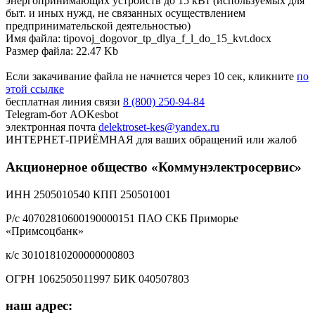
энергопринимающих устройств до 15 кВт (используемых для
быт. и иных нужд, не связанных осуществлением
предпринимательской деятельностью)
Имя файла: tipovoj_dogovor_tp_dlya_f_l_do_15_kvt.docx
Размер файла: 22.47 Kb
Если закачивание файла не начнется через 10 сек, кликните
по
этой ссылке
бесплатная линия связи
8 (800) 250-94-84
Telegram-бот
AOKesbot
электронная почта
delektroset-kes@yandex.ru
ИНТЕРНЕТ-ПРИЁМНАЯ
для ваших обращений или жалоб
Акционерное общество «Коммунэлектросервис»
ИНН 2505010540 КПП 250501001
Р/с 40702810600190000151 ПАО СКБ Приморье
«Примсоцбанк»
к/с 30101810200000000803
ОГРН 1062505011997 БИК 040507803
наш адрес: