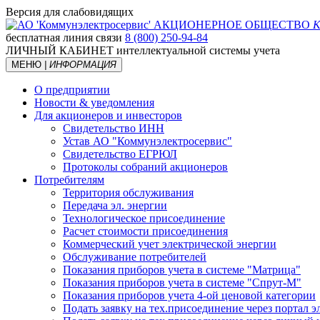
Версия для слабовидящих
АКЦИОНЕРНОЕ ОБЩЕСТВО
К
бесплатная линия связи
8 (800) 250-94-84
ЛИЧНЫЙ КАБИНЕТ
интеллектуальной системы учета
МЕНЮ
| ИНФОРМАЦИЯ
О предприятии
Новости & уведомления
Для акционеров и инвесторов
Свидетельство ИНН
Устав АО "Коммунэлектросервис"
Свидетельство ЕГРЮЛ
Протоколы собраний акционеров
Потребителям
Территория обслуживания
Передача эл. энергии
Технологическое присоединение
Расчет стоимости присоединения
Коммерческий учет электрической энергии
Обслуживание потребителей
Показания приборов учета в системе "Матрица"
Показания приборов учета в системе "Спрут-М"
Показания приборов учета 4-ой ценовой категории
Подать заявку на тех.присоединение через портал 