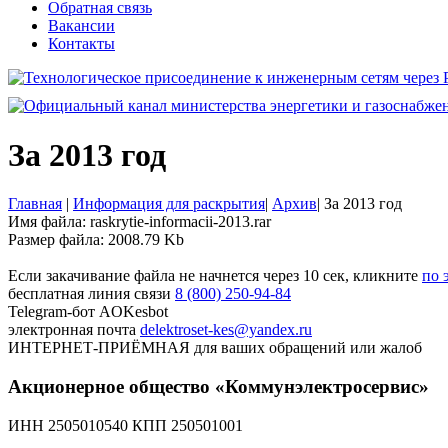
Обратная связь
Вакансии
Контакты
За 2013 год
Главная
|
Информация для раскрытия
|
Архив
|
За 2013 год
Имя файла: raskrytie-informacii-2013.rar
Размер файла: 2008.79 Kb
Если закачивание файла не начнется через 10 сек, кликните
по 
бесплатная линия связи
8 (800) 250-94-84
Telegram-бот
AOKesbot
электронная почта
delektroset-kes@yandex.ru
ИНТЕРНЕТ-ПРИЁМНАЯ
для ваших обращений или жалоб
Акционерное общество «Коммунэлектросервис»
ИНН 2505010540 КПП 250501001