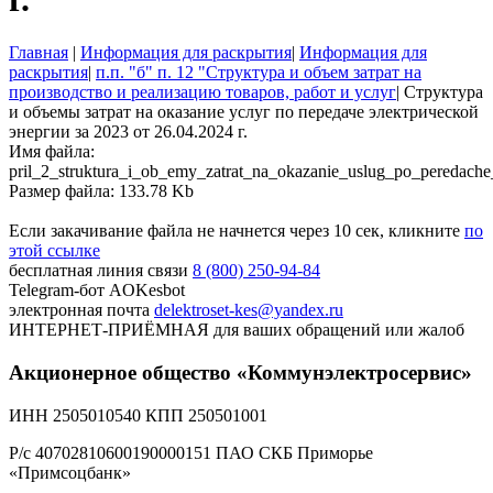
Главная
|
Информация для раскрытия
|
Информация для
раскрытия
|
п.п. "б" п. 12 "Структура и объем затрат на
производство и реализацию товаров, работ и услуг
|
Структура
и объемы затрат на оказание услуг по передаче электрической
энергии за 2023 от 26.04.2024 г.
Имя файла:
pril_2_struktura_i_ob_emy_zatrat_na_okazanie_uslug_po_peredach
Размер файла: 133.78 Kb
Если закачивание файла не начнется через 10 сек, кликните
по
этой ссылке
бесплатная линия связи
8 (800) 250-94-84
Telegram-бот
AOKesbot
электронная почта
delektroset-kes@yandex.ru
ИНТЕРНЕТ-ПРИЁМНАЯ
для ваших обращений или жалоб
Акционерное общество «Коммунэлектросервис»
ИНН 2505010540 КПП 250501001
Р/с 40702810600190000151 ПАО СКБ Приморье
«Примсоцбанк»