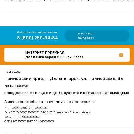
бесплатная линия связи
Telegram-бот
8 (800) 250-94-84
AOKesbot
ИНТЕРНЕТ-ПРИЁМНАЯ
для ваших обращений или жалоб
наш адрес:
Приморский край, г. Дальнегорск, ул. Приморская, 6а
график работы:
понедельник-пятница с 8 до 17, суббота и воскресенье - выходные
Акционерное общество «Коммунэлектросервис»
ИНН 2505010540 КПП 250501001
Р/с 40702810600190000151 ПАО СКБ Приморье «Примсоцбанк»
к/с 30101810200000000803
ОГРН 1062505011997 БИК 040507803