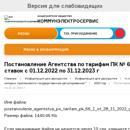
Версия для слабовидящих
АКЦИОНЕРНОЕ ОБЩЕСТВО
КОММУНЭЛЕКТРОСЕРВИС
МЕНЮ
ТЕХ.
ПРИСОЕДИНЕНИЕ
МЕНЮ & ИНФОРМАЦИЯ
Постановление Агентства по тарифам ПК № 66
ставок с 01.12.2022 по 31.12.2023 г
Главная
|
Информация для раскрытия
|
Информация для раскрытия
|
п.п
которых применяется государственное регулирование."
|
2023 год
|
Постановлен
по 31.12.2023 г
Имя файла:
postanovlenie_agentstva_po_tarifam_pk_66_1_ot_28_11_2022_g
Размер файла: 1440.46 Kb
Если закачивание файла не начнется через 10 сек, кликните