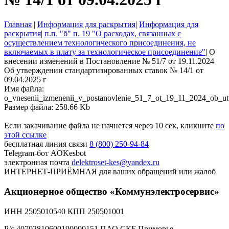
Главная
|
Информация для раскрытия
|
Информация для
раскрытия
|
п.п. "б" п. 19 "О расходах, связанных с
осуществлением технологического присоединения, не
включаемых в плату за технологическое присоединение"
|
О
внесении изменений в Постановление № 51/7 от 19.11.2024
Об утверждении стандартизированных ставок № 14/1 от
09.04.2025 г
Имя файла:
o_vnesenii_izmenenii_v_postanovlenie_51_7_ot_19_11_2024_ob_ut
Размер файла: 258.66 Kb
Если закачивание файла не начнется через 10 сек, кликните
по
этой ссылке
бесплатная линия связи
8 (800) 250-94-84
Telegram-бот
AOKesbot
электронная почта
delektroset-kes@yandex.ru
ИНТЕРНЕТ-ПРИЁМНАЯ
для ваших обращений или жалоб
Акционерное общество «Коммунэлектросервис»
ИНН 2505010540 КПП 250501001
Р/с 40702810600190000151 ПАО СКБ Приморье