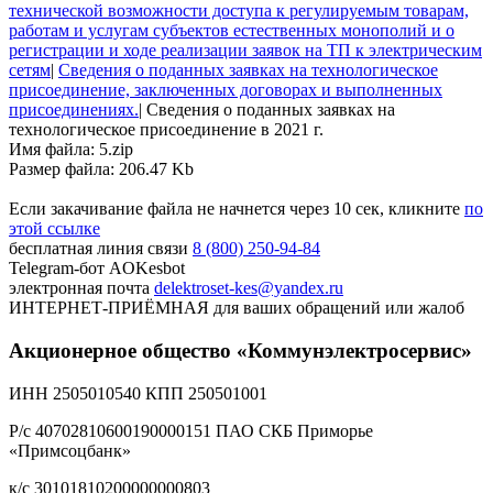
технической возможности доступа к регулируемым товарам,
работам и услугам субъектов естественных монополий и о
регистрации и ходе реализации заявок на ТП к электрическим
сетям
|
Сведения о поданных заявках на технологическое
присоединение, заключенных договорах и выполненных
присоединениях.
|
Сведения о поданных заявках на
технологическое присоединение в 2021 г.
Имя файла: 5.zip
Размер файла: 206.47 Kb
Если закачивание файла не начнется через 10 сек, кликните
по
этой ссылке
бесплатная линия связи
8 (800) 250-94-84
Telegram-бот
AOKesbot
электронная почта
delektroset-kes@yandex.ru
ИНТЕРНЕТ-ПРИЁМНАЯ
для ваших обращений или жалоб
Акционерное общество «Коммунэлектросервис»
ИНН 2505010540 КПП 250501001
Р/с 40702810600190000151 ПАО СКБ Приморье
«Примсоцбанк»
к/с 30101810200000000803