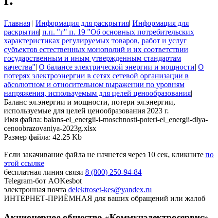
Главная
|
Информация для раскрытия
|
Информация для
раскрытия
|
п.п. "г" п. 19 "Об основных потребительских
характеристиках регулируемых товаров, работ и услуг
субъектов естественных монополий и их соответствии
государственным и иным утвержденным стандартам
качества"
|
О балансе электрической энергии и мощности
|
О
потерях электроэнергии в сетях сетевой организации в
абсолютном и относительном выражении по уровням
напряжения, используемым для целей ценообразования
|
Баланс эл.энергии и мощности, потери эл.энергии,
используемые для целей ценообразования 2023 г.
Имя файла: balans-el_energii-i-moschnosti-poteri-el_energii-dlya-
cenoobrazovaniya-2023g.xlsx
Размер файла: 42.25 Kb
Если закачивание файла не начнется через 10 сек, кликните
по
этой ссылке
бесплатная линия связи
8 (800) 250-94-84
Telegram-бот
AOKesbot
электронная почта
delektroset-kes@yandex.ru
ИНТЕРНЕТ-ПРИЁМНАЯ
для ваших обращений или жалоб
Акционерное общество «Коммунэлектросервис»