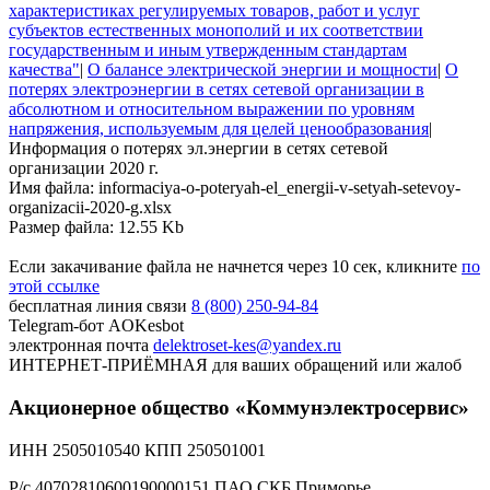
характеристиках регулируемых товаров, работ и услуг
субъектов естественных монополий и их соответствии
государственным и иным утвержденным стандартам
качества"
|
О балансе электрической энергии и мощности
|
О
потерях электроэнергии в сетях сетевой организации в
абсолютном и относительном выражении по уровням
напряжения, используемым для целей ценообразования
|
Информация о потерях эл.энергии в сетях сетевой
организации 2020 г.
Имя файла: informaciya-o-poteryah-el_energii-v-setyah-setevoy-
organizacii-2020-g.xlsx
Размер файла: 12.55 Kb
Если закачивание файла не начнется через 10 сек, кликните
по
этой ссылке
бесплатная линия связи
8 (800) 250-94-84
Telegram-бот
AOKesbot
электронная почта
delektroset-kes@yandex.ru
ИНТЕРНЕТ-ПРИЁМНАЯ
для ваших обращений или жалоб
Акционерное общество «Коммунэлектросервис»
ИНН 2505010540 КПП 250501001
Р/с 40702810600190000151 ПАО СКБ Приморье