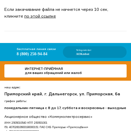
Если закачивание файла не начнется через 10 сек,
кликните
по этой ссылке
бесплатная линия связи
Telegram-бот
8 (800) 250-94-84
AOKesbot
ИНТЕРНЕТ-ПРИЁМНАЯ
для ваших обращений или жалоб
наш адрес:
Приморский край, г. Дальнегорск, ул. Приморская, 6а
график работы:
понедельник-пятница с 8 до 17, суббота и воскресенье - выходные
Акционерное общество «Коммунэлектросервис»
ИНН 2505010540 КПП 250501001
Р/с 40702810600190000151 ПАО СКБ Приморье «Примсоцбанк»