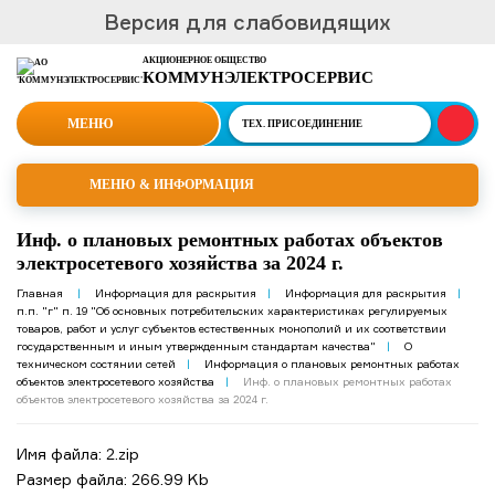
Версия для слабовидящих
АКЦИОНЕРНОЕ ОБЩЕСТВО
КОММУНЭЛЕКТРОСЕРВИС
МЕНЮ
ТЕХ.
ПРИСОЕДИНЕНИЕ
МЕНЮ & ИНФОРМАЦИЯ
Инф. о плановых ремонтных работах объектов
электросетевого хозяйства за 2024 г.
Главная
|
Информация для раскрытия
|
Информация для раскрытия
|
п.п. "г" п. 19 "Об основных потребительских характеристиках регулируемых
товаров, работ и услуг субъектов естественных монополий и их соответствии
государственным и иным утвержденным стандартам качества"
|
О
техническом состянии сетей
|
Информация о плановых ремонтных работах
объектов электросетевого хозяйства
|
Инф. о плановых ремонтных работах
объектов электросетевого хозяйства за 2024 г.
Имя файла: 2.zip
Размер файла: 266.99 Kb