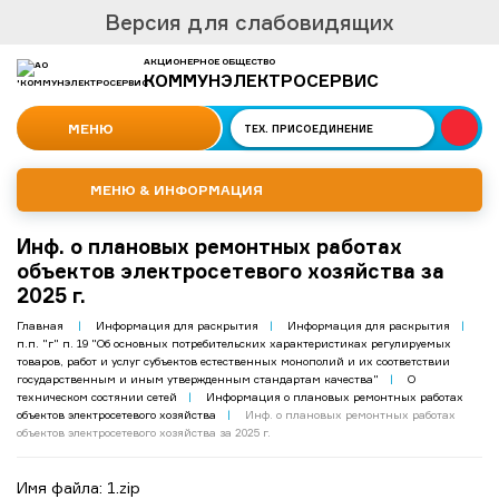
Версия для слабовидящих
АКЦИОНЕРНОЕ ОБЩЕСТВО
КОММУНЭЛЕКТРОСЕРВИС
МЕНЮ
ТЕХ.
ПРИСОЕДИНЕНИЕ
МЕНЮ & ИНФОРМАЦИЯ
Инф. о плановых ремонтных работах
объектов электросетевого хозяйства за
2025 г.
Главная
|
Информация для раскрытия
|
Информация для раскрытия
|
п.п. "г" п. 19 "Об основных потребительских характеристиках регулируемых
товаров, работ и услуг субъектов естественных монополий и их соответствии
государственным и иным утвержденным стандартам качества"
|
О
техническом состянии сетей
|
Информация о плановых ремонтных работах
объектов электросетевого хозяйства
|
Инф. о плановых ремонтных работах
объектов электросетевого хозяйства за 2025 г.
Имя файла: 1.zip