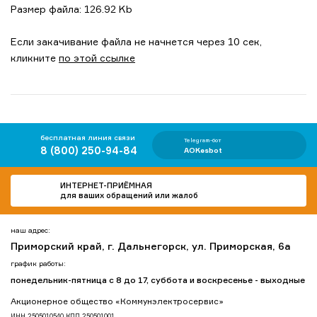
Размер файла: 126.92 Kb
Если закачивание файла не начнется через 10 сек,
кликните
по этой ссылке
бесплатная линия связи
Telegram-бот
8 (800) 250-94-84
AOKesbot
ИНТЕРНЕТ-ПРИЁМНАЯ
для ваших обращений или жалоб
наш адрес:
Приморский край, г. Дальнегорск, ул. Приморская, 6а
график работы:
понедельник-пятница с 8 до 17, суббота и воскресенье - выходные
Акционерное общество «Коммунэлектросервис»
ИНН 2505010540 КПП 250501001