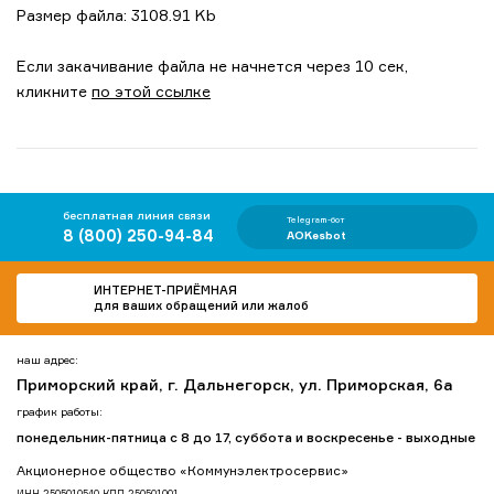
Размер файла: 3108.91 Kb
Если закачивание файла не начнется через 10 сек,
кликните
по этой ссылке
бесплатная линия связи
Telegram-бот
8 (800) 250-94-84
AOKesbot
ИНТЕРНЕТ-ПРИЁМНАЯ
для ваших обращений или жалоб
наш адрес:
Приморский край, г. Дальнегорск, ул. Приморская, 6а
график работы:
понедельник-пятница с 8 до 17, суббота и воскресенье - выходные
Акционерное общество «Коммунэлектросервис»
ИНН 2505010540 КПП 250501001