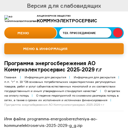
Версия для слабовидящих
АКЦИОНЕРНОЕ ОБЩЕСТВО
КОММУНЭЛЕКТРОСЕРВИС
МЕНЮ
ТЕХ.
ПРИСОЕДИНЕНИЕ
МЕНЮ & ИНФОРМАЦИЯ
Программа энергосбережения АО
Коммунэлектросервис 2025-2029 г.г
Главная
|
Информация для раскрытия
|
Информация для раскрытия
|
п.п. "г" п. 19 "Об основных потребительских характеристиках регулируемых
товаров, работ и услуг субъектов естественных монополий и их соответствии
государственным и иным утвержденным стандартам качества"
|
О затратах
на оплату потерь
|
О перечне мероприятий по снижению размеров потерь в
сетях, а также о сроках их исполнения и источниках финансирования
|
Программа энергосбережения АО Коммунэлектросервис 2025-2029 г.г
Имя файла: programma-energosberezheniya-ao-
kommunelektroservis-2025-2029-g_g.zip