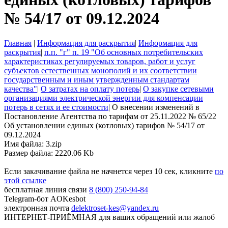
№ 54/17 от 09.12.2024
Главная
|
Информация для раскрытия
|
Информация для
раскрытия
|
п.п. "г" п. 19 "Об основных потребительских
характеристиках регулируемых товаров, работ и услуг
субъектов естественных монополий и их соответствии
государственным и иным утвержденным стандартам
качества"
|
О затратах на оплату потерь
|
О закупке сетевыми
организациями электрической энергии для компенсации
потерь в сетях и ее стоимости
|
О внесении изменений в
Постановление Агентства по тарифам от 25.11.2022 № 65/22
Об установлении единых (котловых) тарифов № 54/17 от
09.12.2024
Имя файла: 3.zip
Размер файла: 2220.06 Kb
Если закачивание файла не начнется через 10 сек, кликните
по
этой ссылке
бесплатная линия связи
8 (800) 250-94-84
Telegram-бот
AOKesbot
электронная почта
delektroset-kes@yandex.ru
ИНТЕРНЕТ-ПРИЁМНАЯ
для ваших обращений или жалоб