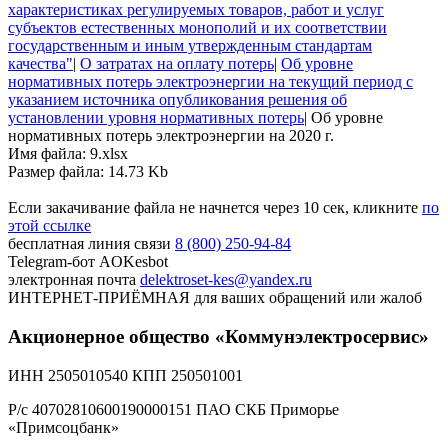
характеристиках регулируемых товаров, работ и услуг
субъектов естественных монополий и их соответствии
государственным и иным утвержденным стандартам
качества"
|
О затратах на оплату потерь
|
Об уровне
нормативных потерь электроэнергии на текущий период с
указанием источника опубликования решения об
установлении уровня нормативных потерь
|
Об уровне
нормативных потерь электроэнергии на 2020 г.
Имя файла: 9.xlsx
Размер файла: 14.73 Kb
Если закачивание файла не начнется через 10 сек, кликните
по
этой ссылке
бесплатная линия связи
8 (800) 250-94-84
Telegram-бот
AOKesbot
электронная почта
delektroset-kes@yandex.ru
ИНТЕРНЕТ-ПРИЁМНАЯ
для ваших обращений или жалоб
Акционерное общество «Коммунэлектросервис»
ИНН 2505010540 КПП 250501001
Р/с 40702810600190000151 ПАО СКБ Приморье
«Примсоцбанк»