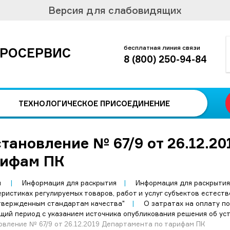
Версия для слабовидящих
бесплатная линия связи
РОСЕРВИС
8 (800) 250-94-84
ТЕХНОЛОГИЧЕСКОЕ
ПРИСОЕДИНЕНИЕ
тановление № 67/9 от 26.12.2
рифам ПК
я
|
Информация для раскрытия
|
Информация для раскрытия
еристиках регулируемых товаров, работ и услуг субъектов естест
твержденным стандартам качества"
|
О затратах на оплату п
ущий период с указанием источника опубликования решения об ус
овление № 67/9 от 26.12.2019 Департамента по тарифам ПК