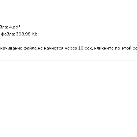
йла: 4.pdf
 файла: 398.98 Kb
акачивание файла не начнется через 10 сек, кликните
по этой с