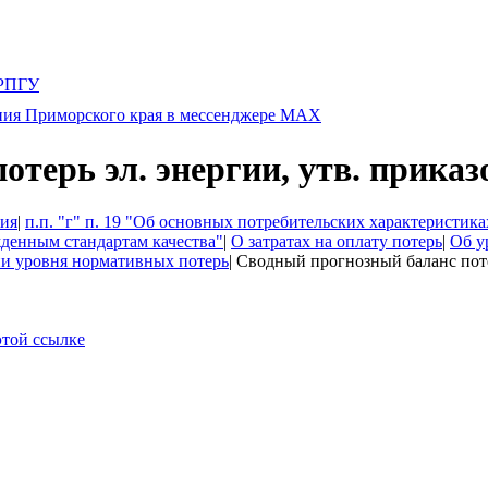
ерь эл. энергии, утв. приказо
ия
|
п.п. "г" п. 19 "Об основных потребительских характеристика
денным стандартам качества"
|
О затратах на оплату потерь
|
Об у
ии уровня нормативных потерь
|
Сводный прогнозный баланс потер
этой ссылке