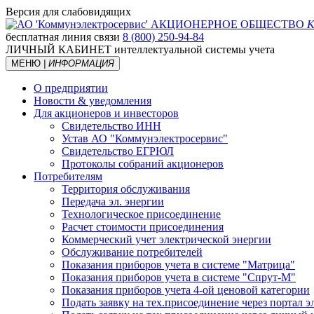
Версия для слабовидящих
АКЦИОНЕРНОЕ ОБЩЕСТВО
К
бесплатная линия связи
8 (800) 250-94-84
ЛИЧНЫЙ КАБИНЕТ
интеллектуальной системы учета
МЕНЮ
| ИНФОРМАЦИЯ
О предприятии
Новости & уведомления
Для акционеров и инвесторов
Свидетельство ИНН
Устав АО "Коммунэлектросервис"
Свидетельство ЕГРЮЛ
Протоколы собраний акционеров
Потребителям
Территория обслуживания
Передача эл. энергии
Технологическое присоединение
Расчет стоимости присоединения
Коммерческий учет электрической энергии
Обслуживание потребителей
Показания приборов учета в системе "Матрица"
Показания приборов учета в системе "Спрут-М"
Показания приборов учета 4-ой ценовой категории
Подать заявку на тех.присоединение через портал 