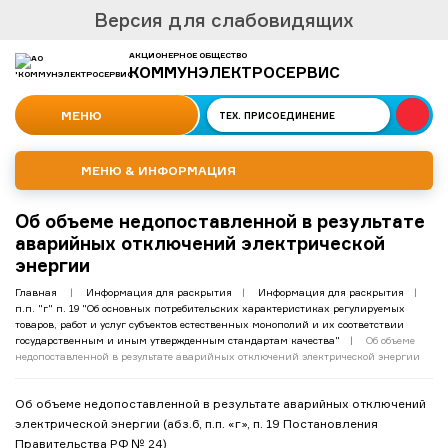
Версия для слабовидящих
АКЦИОНЕРНОЕ ОБЩЕСТВО
КОММУНЭЛЕКТРОСЕРВИС
МЕНЮ
ТЕХ.
ПРИСОЕДИНЕНИЕ
МЕНЮ & ИНФОРМАЦИЯ
Об объеме недопоставленной в результате
аварийных отключений электрической
энергии
Главная
|
Информация для раскрытия
|
Информация для раскрытия
|
п.п. "г" п. 19 "Об основных потребительских характеристиках регулируемых
товаров, работ и услуг субъектов естественных монополий и их соответствии
государственным и иным утвержденным стандартам качества"
|
Об объеме
недопоставленной в результате аварийных отключений электрической энергии
Об объеме недопоставленной в результате аварийных отключений
электрической энергии (абз.6, п.п. «г», п. 19 Постановления
Правительства РФ № 24)