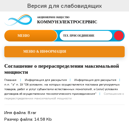
Версия для слабовидящих
АКЦИОНЕРНОЕ ОБЩЕСТВО
КОММУНЭЛЕКТРОСЕРВИС
МЕНЮ
ТЕХ.
ПРИСОЕДИНЕНИЕ
МЕНЮ & ИНФОРМАЦИЯ
Соглашение о перераспределении максимальной
мощности
Главная
|
Информация для раскрытия
|
Информация для раскрытия
|
п.п. "з" п. 19 "Об условиях, на которых осуществляется поставка регулируемых
товаров, работ и услуг субъектами естественных монополий, и (или) условиях
договоров об осуществлении технологического присоединения"
|
Соглашение о
перераспределении максимальной мощности
Имя файла: 8.rar
Размер файла: 14.58 Kb