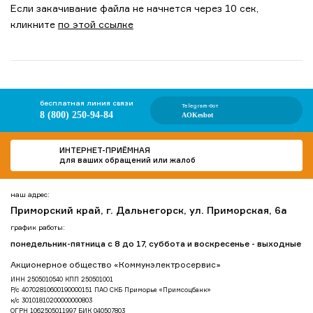
Если закачивание файла не начнется через 10 сек,
кликните
по этой ссылке
бесплатная линия связи
Telegram-бот
8 (800) 250-94-84
AOKesbot
ИНТЕРНЕТ-ПРИЁМНАЯ
для ваших обращений или жалоб
наш адрес:
Приморский край, г. Дальнегорск, ул. Приморская, 6а
график работы:
понедельник-пятница с 8 до 17, суббота и воскресенье - выходные
Акционерное общество «Коммунэлектросервис»
ИНН 2505010540 КПП 250501001
Р/с 40702810600190000151 ПАО СКБ Приморье «Примсоцбанк»
к/с 30101810200000000803
ОГРН 1062505011997 БИК 040507803